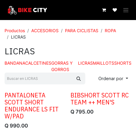
IR AL CONTENIDO
Productos
ACCESORIOS
PARA CICLISTAS
ROPA
LICRAS
LICRAS
BANDANA
CALCETINES
GORRAS Y
LICRAS
MAILLOTS
SHORTS
GORROS
Ordenar por
PANTALONETA
​BIBSHORT SCOTT RC
SCOTT SHORT
TEAM ++ MEN'S
ENDURANCE LS FIT
Q
795.00
W/PAD
Q
990.00