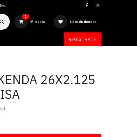
SA.
2
Mi cesta
Lista de deseos
REGISTRATE
KENDA 26X2.125
ISA
ña)