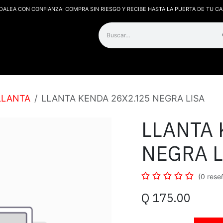
DALEA CON CONFIANZA: COMPRA SIN RIESGO Y RECIBE HASTA LA PUERTA DE TU CA
os
Contáctanos
LLANTA
LLANTA KENDA 26X2.125 NEGRA LISA
LLANTA 
NEGRA L
(0 rese
Q
175.00