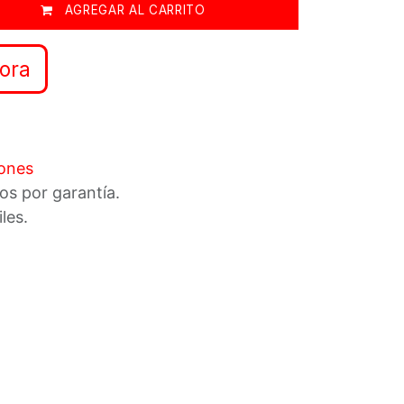
AGREGAR AL CARRITO
ora
iones
os por garantía.
iles.