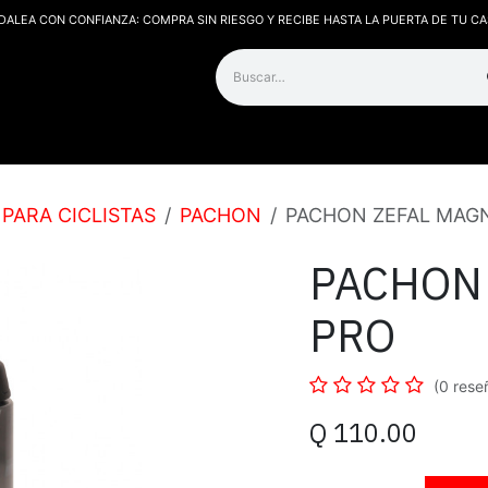
DALEA CON CONFIANZA: COMPRA SIN RIESGO Y RECIBE HASTA LA PUERTA DE TU CA
os
Contáctanos
PARA CICLISTAS
PACHON
PACHON ZEFAL MAG
PACHON
PRO
(0 rese
Q
110.00