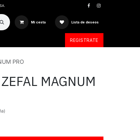
SA.
Mi cesta
Lista de deseos
REGISTRATE
NUM PRO
 ZEFAL MAGNUM
ña)