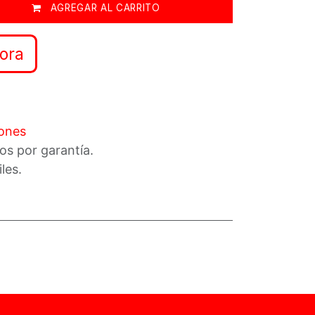
AGREGAR AL CARRITO
ora
iones
os por garantía.
iles.