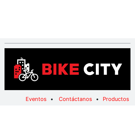
Eventos
•
Contáctanos
•
Productos
Copyright © Importaciones Total, S.A.
Con tecnología de
- El mejor
Comercio electrónico de
código abierto