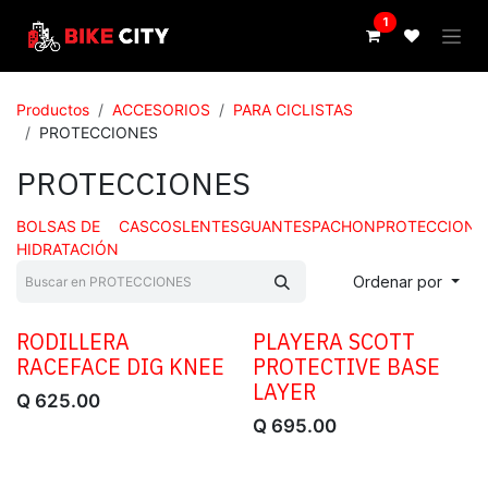
IR AL CONTENIDO
1
Productos
ACCESORIOS
PARA CICLISTAS
PROTECCIONES
PROTECCIONES
BOLSAS DE
CASCOS
LENTES
GUANTES
PACHON
PROTECCIONE
HIDRATACIÓN
Ordenar por
RODILLERA
​PLAYERA SCOTT
RACEFACE DIG KNEE
PROTECTIVE BASE
LAYER
Q
625.00
Q
695.00