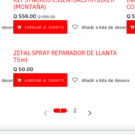
OFERTA
(MONTAÑA)
CO
Q
556.00
Q
5
Q
695.00
de deseos
Añadir a lista de deseos
AGREGAR AL CARRITO
ZEFAL SPRAY REPARADOR DE LLANTA
75ml
Q
50.00
de deseos
Añadir a lista de deseos
AGREGAR AL CARRITO
1
2