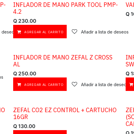
P-
INFLADOR DE MANO PARK TOOL PMP-
VA
4.2
Q
1
Q
230.00
de deseos
Añadir a lista de deseos
AGREGAR AL CARRITO
INFLADOR DE MANO ZEFAL Z CROSS
IN
AL
SW
Q
250.00
Q
1
os
Añadir a lista de deseos
AGREGAR AL CARRITO
HO
ZEFAL CO2 EZ CONTROL + CARTUCHO
ZE
16GR
(S
CA
Q
130.00
Q
1