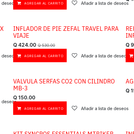
de deseos
Añadir a lista de deseos
AGREGAR AL CARRITO
AX
INFLADOR DE PIE ZEFAL TRAVEL PARA
RE
OFERTA
VIAJE
IN
Q
424.00
Q
9
Q
530.00
de deseos
Añadir a lista de deseos
AGREGAR AL CARRITO
VALVULA SERFAS CO2 CON CILINDRO
AG
MB-3
Q
1
Q
150.00
de deseos
Añadir a lista de deseos
AGREGAR AL CARRITO
​KIT SYNCROS ESSENTIALS MTBIKER
IN