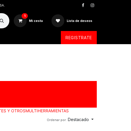
SA.
1
Mi cesta
Lista de deseos
REGISTRATE
TES Y OTROS
MULTIHERRAMIENTAS
Destacado
Ordenar por: