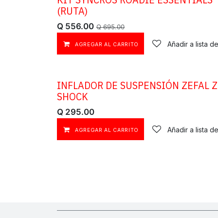
OFERTA
(RUTA)
Q
556.00
Q
695.00
Añadir a lista 
AGREGAR AL CARRITO
INFLADOR DE SUSPENSIÓN ZEFAL Z
SHOCK
Q
295.00
Añadir a lista 
AGREGAR AL CARRITO