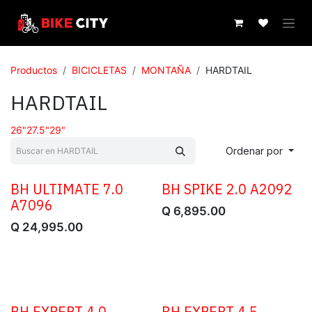
IR AL CONTENIDO
Productos
BICICLETAS
MONTAÑA
HARDTAIL
HARDTAIL
26"
27.5"
29"
Ordenar por
BH ULTIMATE 7.0
BH SPIKE 2.0 A2092
A7096
Q
6,895.00
Q
24,995.00
BH EXPERT 4.0
BH EXPERT 4.5