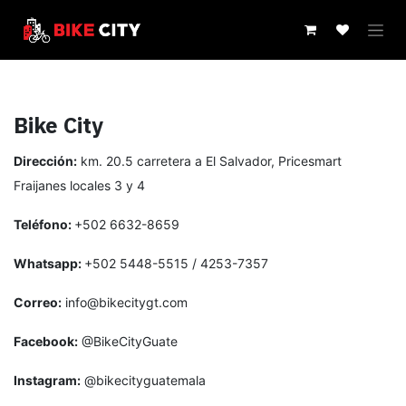
IR AL CONTENIDO
Bike City
Dirección:
km. 20.5 carretera a El Salvador, Pricesmart
Fraijanes locales 3 y 4
Teléfono:
+502 6632-8659
Whatsapp:
+502 5448-5515 / 4253-7357
Correo:
info@bikecitygt.com
Facebook:
@BikeCityGuate
Instagram:
@bikecityguatemala