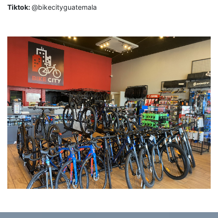
Tiktok:
@bikecityguatemala