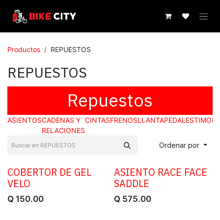
IR AL CONTENIDO
Productos
REPUESTOS
REPUESTOS
Repuestos
ASIENTOS
CADENAS Y
CINTAS
FRENOS
LLANTA
PEDALES
TIMON
RELACIONES
Ordenar por
COBERTOR DE GEL
ASIENTO RACE FACE
VELO
SADDLE
Q
150.00
Q
575.00