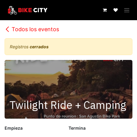
IR AL CONTENIDO
Todos los eventos
Registros
cerrados
Twilight Ride + Camping
Empieza
Termina