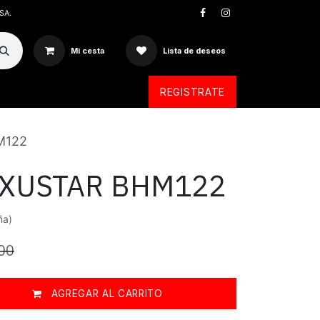
SA.
Mi cesta
Lista de deseos
REGISTRATE
M122
EXUSTAR BHM122
ña)
00
AGREGAR AL CARRITO