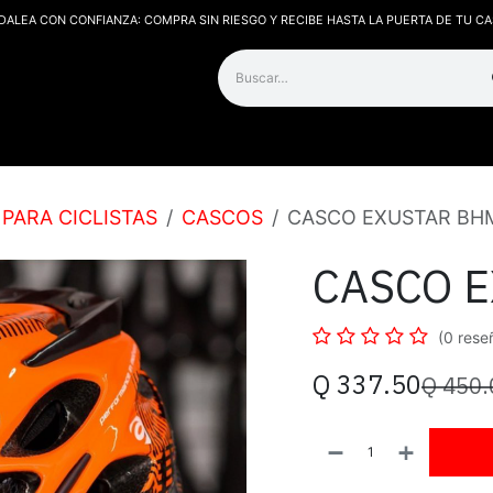
DALEA CON CONFIANZA: COMPRA SIN RIESGO Y RECIBE HASTA LA PUERTA DE TU CA
os
Contáctanos
PARA CICLISTAS
CASCOS
CASCO EXUSTAR BH
CASCO 
(0 rese
Q
337.50
Q
450.