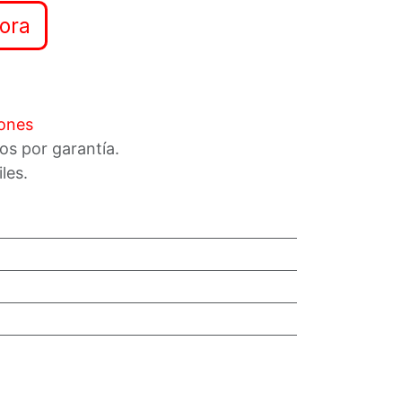
ora
iones
os por garantía.
iles.