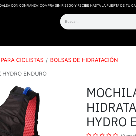
DALEA CON CONFIANZA: COMPRA SIN RIESGO Y RECIBE HASTA LA PUERTA DE TU CA
os
Contáctanos
PARA CICLISTAS
BOLSAS DE HIDRATACIÓN
 Z HYDRO ENDURO
MOCHIL
HIDRATA
HYDRO 
(0 rese