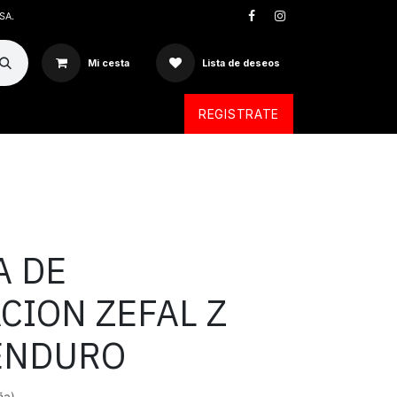
SA.
Mi cesta
Lista de deseos
REGISTRATE
A DE
CION ZEFAL Z
ENDURO
ña)