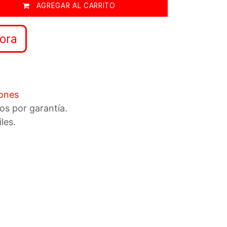
AGREGAR AL CARRITO
ora
iones
os por garantía.
iles.