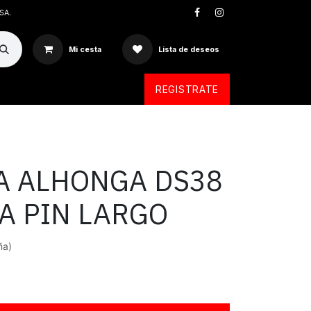
SA.
Mi cesta
Lista de deseos
REGISTRATE
A ALHONGA DS38
A PIN LARGO
ña)