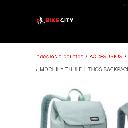
IR AL CONTENIDO
PE
Inicio
Tienda
Blogs
Ubicaciones
Event
Todos los productos
ACCESORIOS
MOCHILA THULE LITHOS BACKPACK