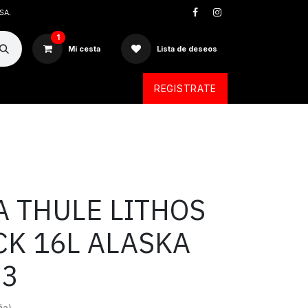
SA.
1
Mi cesta
Lista de deseos
REGISTRATE
 THULE LITHOS
K 16L ALASKA
33
ña)