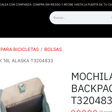
DALEA CON CONFIANZA: COMPRA SIN RIESGO Y RECIBE HASTA LA PUERTA DE TU CA
os
Contáctanos
PARA BICICLETAS
BOLSAS
 16L ALASKA T3204833
MOCHILA
BACKPAC
T32048
(0 rese