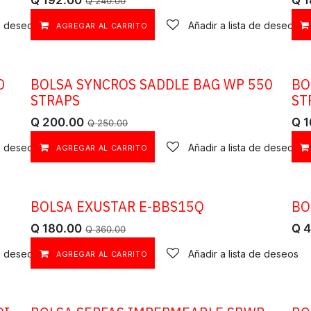
Q
192.00
Q
1
Q
240.00
de deseos
Añadir a lista de deseos
AGREGAR AL CARRITO
D
BOLSA SYNCROS SADDLE BAG WP 550
BO
OFERTA
OF
STRAPS
ST
Q
200.00
Q
1
Q
250.00
de deseos
Añadir a lista de deseos
AGREGAR AL CARRITO
BOLSA EXUSTAR E-BBS15Q
BO
OFERTA
Q
180.00
Q
4
Q
360.00
de deseos
Añadir a lista de deseos
AGREGAR AL CARRITO