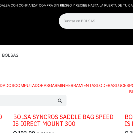
DALEA CON CONFIANZA: COMPRA SIN RIESGO Y RECIBE HASTA LA PUERTA DE TU CA
os
Contáctanos
BOLSAS
DADOS
COMPUTADORAS
GARMIN
HERRAMIENTAS
LODERAS
LUCES
P
B
D
BOLSA SYNCROS SADDLE BAG SPEED
BO
OFERTA
OF
IS DIRECT MOUNT 300
IS