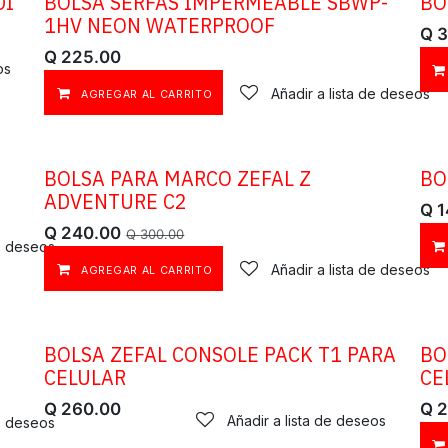
DI
BOLSA SERFAS IMPERMEABLE SBWP-
BO
1HV NEON WATERPROOF
Q
3
Q
225.00
os
Añadir a lista de deseos
AGREGAR AL CARRITO
BOLSA PARA MARCO ZEFAL Z
BO
ADVENTURE C2
Q
1
Q
240.00
Q
300.00
de deseos
Añadir a lista de deseos
AGREGAR AL CARRITO
BOLSA ZEFAL CONSOLE PACK T1 PARA
BO
CELULAR
CE
Q
260.00
Q
2
Añadir a lista de deseos
de deseos