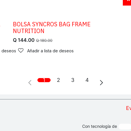
L
BOLSA SYNCROS BAG FRAME
OFERTA
NUTRITION
Q
144.00
Q
180.00
de deseos
Añadir a lista de deseos
1
2
3
4
E
Con tecnología de