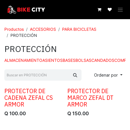
IR AL CONTENIDO
Productos
ACCESORIOS
PARA BICICLETAS
PROTECCIÓN
PROTECCIÓN
ALMACENAMIENTO
ASIENTOS
BASES
BOLSAS
CANDADOS
COMPU
Ordenar por
PROTECTOR DE
PROTECTOR DE
CADENA ZEFAL CS
MARCO ZEFAL DT
ARMOR
ARMOR
Q
100.00
Q
150.00