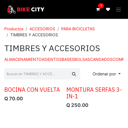
IR AL CONTENIDO
1
Productos
ACCESORIOS
PARA BICICLETAS
TIMBRES Y ACCESORIOS
TIMBRES Y ACCESORIOS
ALMACENAMIENTO
ASIENTOS
BASES
BOLSAS
CANDADOS
COMPU
Ordenar por
BOCINA CON VUELTA
MONTURA SERFAS 3-
IN-1
Q
70.00
Q
250.00