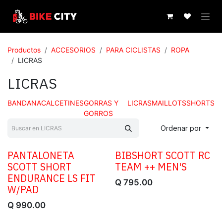
IR AL CONTENIDO
Productos
ACCESORIOS
PARA CICLISTAS
ROPA
LICRAS
LICRAS
BANDANA
CALCETINES
GORRAS Y
LICRAS
MAILLOTS
SHORTS
GORROS
Ordenar por
PANTALONETA
​BIBSHORT SCOTT RC
SCOTT SHORT
TEAM ++ MEN'S
ENDURANCE LS FIT
Q
795.00
W/PAD
Q
990.00