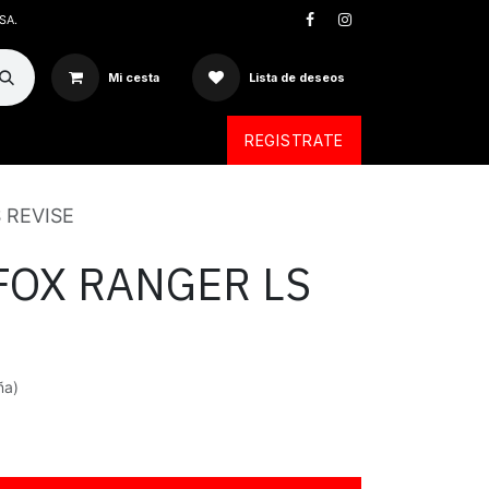
SA.
Mi cesta
Lista de deseos
REGISTRATE
 REVISE
FOX RANGER LS
ña)