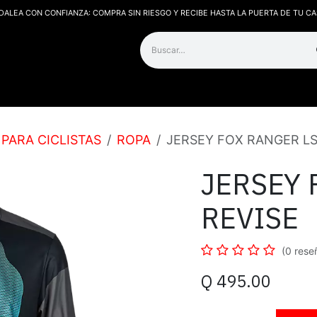
DALEA CON CONFIANZA: COMPRA SIN RIESGO Y RECIBE HASTA LA PUERTA DE TU CA
os
Contáctanos
PARA CICLISTAS
ROPA
JERSEY FOX RANGER LS
JERSEY 
REVISE
(0 rese
Q
495.00