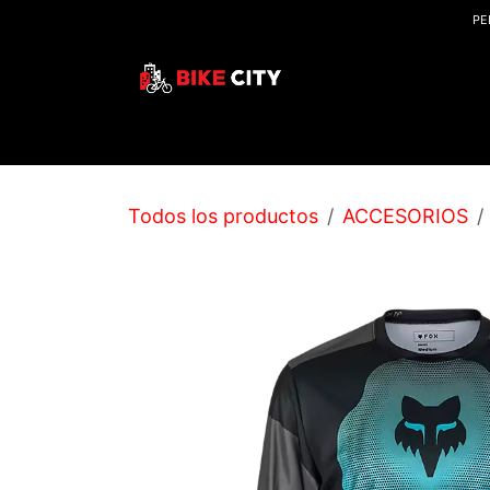
IR AL CONTENIDO
PE
Inicio
Tienda
Blogs
Ubicaciones
Event
Todos los productos
ACCESORIOS