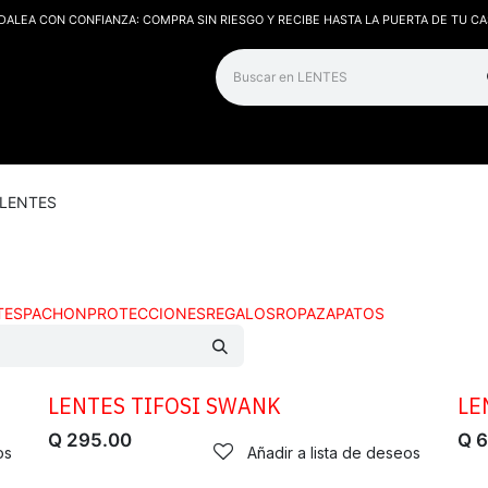
DALEA CON CONFIANZA: COMPRA SIN RIESGO Y RECIBE HASTA LA PUERTA DE TU CA
os
Contáctanos
LENTES
TES
PACHON
PROTECCIONES
REGALOS
ROPA
ZAPATOS
LENTES TIFOSI SWANK
LE
Q
295.00
Q
6
os
Añadir a lista de deseos