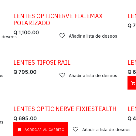
LENTES OPTICNERVE FIXIEMAX
LE
POLARIZADO
Q
7
Q
1,100.00
Añadir a lista de deseos
de deseos
LENTES TIFOSI RAIL
LE
Q
795.00
Q
6
os
Añadir a lista de deseos
LENTES OPTIC NERVE FIXIESTEALTH
LE
Q
695.00
Q
4
os
Añadir a lista de deseos
AGREGAR AL CARRITO